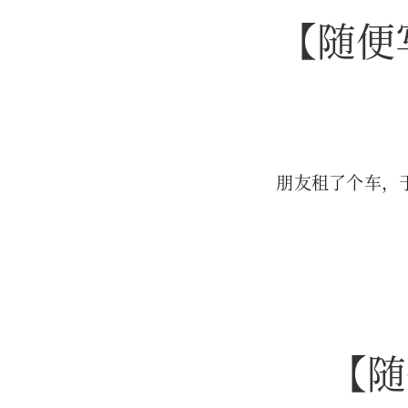
【随便写
朋友租了个车，
【随