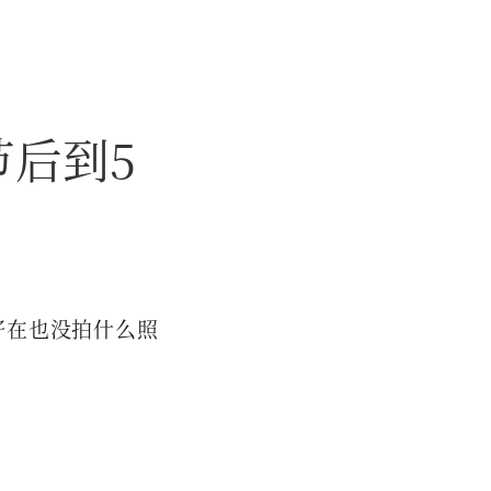
节后到5
好在也没拍什么照