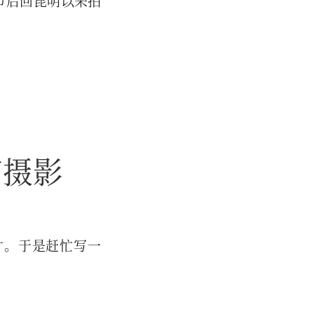
节后回昆明以来拍
节摄影
片。于是赶忙写一