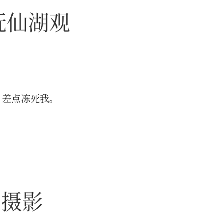
月抚仙湖观
，差点冻死我。
的摄影